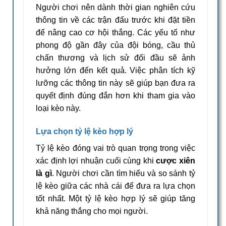
Người chơi nên dành thời gian nghiên cứu
thông tin về các trận đấu trước khi đặt tiền
để nâng cao cơ hội thắng. Các yếu tố như
phong độ gần đây của đội bóng, cầu thủ
chấn thương và lịch sử đối đầu sẽ ảnh
hưởng lớn đến kết quả. Việc phân tích kỹ
lưỡng các thông tin này sẽ giúp bạn đưa ra
quyết định đúng đắn hơn khi tham gia vào
loại kèo này.
Lựa chọn tỷ lệ kèo hợp lý
Tỷ lệ kèo đóng vai trò quan trọng trong việc
xác định lợi nhuận cuối cùng khi
cược xiên
là gì
. Người chơi cần tìm hiểu và so sánh tỷ
lệ kèo giữa các nhà cái để đưa ra lựa chọn
tốt nhất. Một tỷ lệ kèo hợp lý sẽ giúp tăng
khả năng thắng cho mọi người.