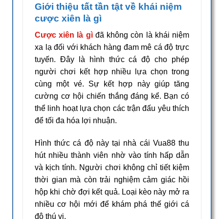
Giới thiệu tất tần tật về khái niệm
cược xiên là gì
Cược xiên là gì
đã không còn là khái niệm
xa lạ đối với khách hàng đam mê cá độ trực
tuyến. Đây là hình thức cá độ cho phép
người chơi kết hợp nhiều lựa chọn trong
cùng một vé. Sự kết hợp này giúp tăng
cường cơ hội chiến thắng đáng kể. Bạn có
thể linh hoạt lựa chọn các trận đấu yêu thích
để tối đa hóa lợi nhuận.
Hình thức cá độ này tại nhà cái Vua88 thu
hút nhiều thành viên nhờ vào tính hấp dẫn
và kịch tính. Người chơi không chỉ tiết kiệm
thời gian mà còn trải nghiệm cảm giác hồi
hộp khi chờ đợi kết quả. Loại kèo này mở ra
nhiều cơ hội mới để khám phá thế giới cá
độ thú vị.