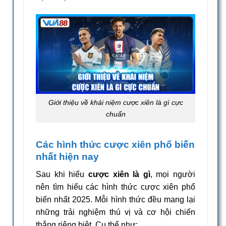
Giới thiệu về khái niệm cược xiên là gì cực
chuẩn
Các hình thức cược xiên phổ biến
nhất hiện nay
Sau khi hiểu
cược xiên là gì
, mọi người
nên tìm hiểu các hình thức cược xiên phổ
biến nhất 2025. Mỗi hình thức đều mang lại
những trải nghiệm thú vị và cơ hội chiến
thắng riêng biệt. Cụ thể như: