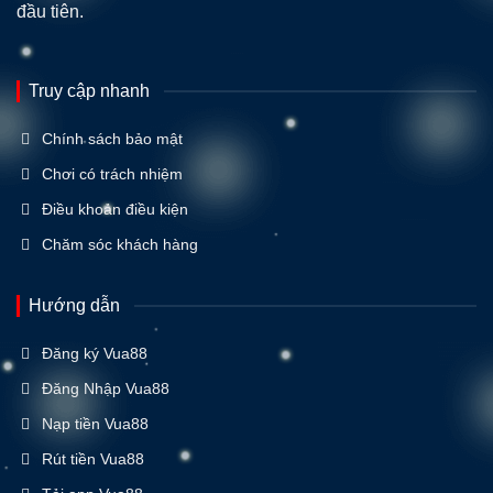
đầu tiên.
Truy cập nhanh
Chính sách bảo mật
Chơi có trách nhiệm
Điều khoản điều kiện
Chăm sóc khách hàng
Hướng dẫn
Đăng ký Vua88
Đăng Nhập Vua88
Nạp tiền Vua88
Rút tiền Vua88