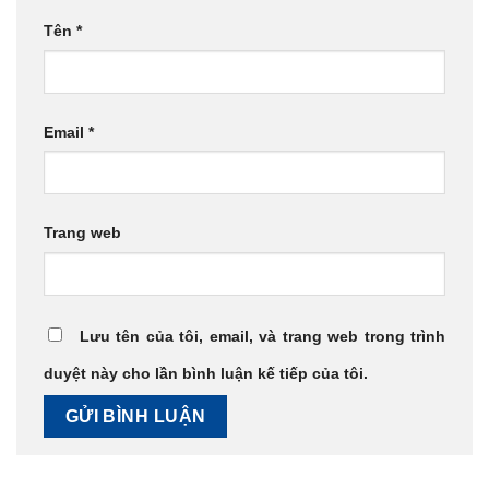
Tên
*
Email
*
Trang web
Lưu tên của tôi, email, và trang web trong trình
duyệt này cho lần bình luận kế tiếp của tôi.