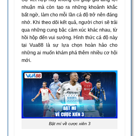
nhuận mà còn tạo ra những khoảnh khắc
bất ngờ, làm cho mỗi lần cá độ trở nên đáng
nhớ. Khi theo dõi kết quả, người chơi sẽ trải
qua những cung bậc cảm xúc khác nhau, từ
hồi hộp đến vui sướng. Hình thức cá độ này
tại Vua88 là sự lựa chọn hoàn hảo cho
những ai muốn khám phá thêm nhiều cơ hội
mới.
Bật mí về cược xiên 3