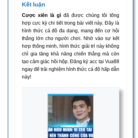
Kết luận
Cược xiên là gì
đã được chúng tôi tổng
hợp cực kỳ chi tiết trong bài viết này. Đây là
hình thức cá độ đa dạng, mang đến cơ hội
thắng lớn cho người chơi. Nhờ vào sự kết
hợp thông minh, hình thức giải trí này không
chỉ gia tăng khả năng chiến thắng mà còn
tạo cảm giác hồi hộp. Đăng ký acc tại Vua88
ngay để trải nghiệm hình thức cá độ hấp dẫn
này!