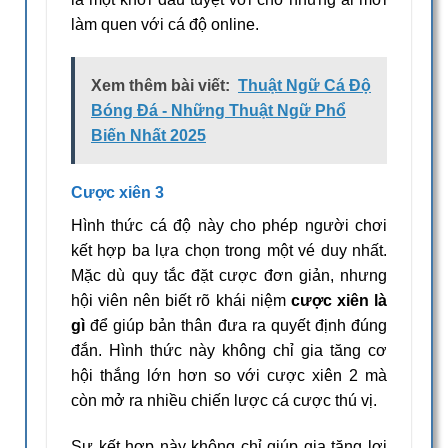
làm quen với cá độ online.
Xem thêm bài viết:
Thuật Ngữ Cá Độ
Bóng Đá - Những Thuật Ngữ Phổ
Biến Nhất 2025
Cược xiên 3
Hình thức cá độ này cho phép người chơi
kết hợp ba lựa chọn trong một vé duy nhất.
Mặc dù quy tắc đặt cược đơn giản, nhưng
hội viên nên biết rõ khái niệm
cược xiên là
gì
để giúp bản thân đưa ra quyết định đúng
đắn. Hình thức này không chỉ gia tăng cơ
hội thắng lớn hơn so với cược xiên 2 mà
còn mở ra nhiều chiến lược cá cược thú vị.
Sự kết hợp này không chỉ giúp gia tăng lợi