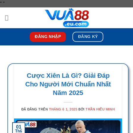
Chuyển
"
"
đến
nội
dung
ĐĂNG NHẬP
ĐĂNG KÝ
Cược Xiên Là Gì? Giải Đáp
Cho Người Mới Chuẩn Nhất
Năm 2025
ĐÃ ĐĂNG TRÊN
THÁNG 6 1, 2025
BỞI
TRẦN HIỂU MINH
01
Th6