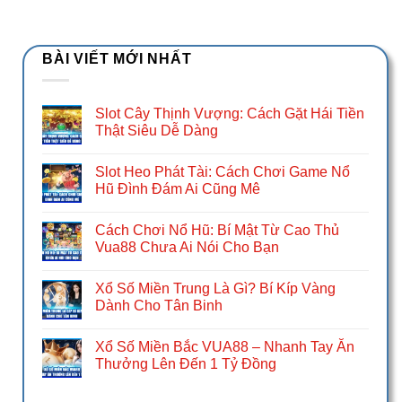
BÀI VIẾT MỚI NHẤT
Slot Cây Thịnh Vượng: Cách Gặt Hái Tiền
Thật Siêu Dễ Dàng
Slot Heo Phát Tài: Cách Chơi Game Nổ
Hũ Đình Đám Ai Cũng Mê
Cách Chơi Nổ Hũ: Bí Mật Từ Cao Thủ
Vua88 Chưa Ai Nói Cho Bạn
Xổ Số Miền Trung Là Gì? Bí Kíp Vàng
Dành Cho Tân Binh
Xổ Số Miền Bắc VUA88 – Nhanh Tay Ăn
Thưởng Lên Đến 1 Tỷ Đồng